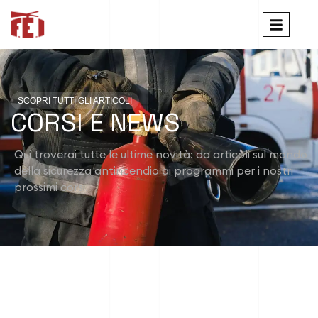
SCOPRI TUTTI GLI ARTICOLI
CORSI E NEWS
Qui troverai tutte le ultime novità: da articoli sul mondo
della sicurezza antincendio ai programmi per i nostri
prossimi corsi.